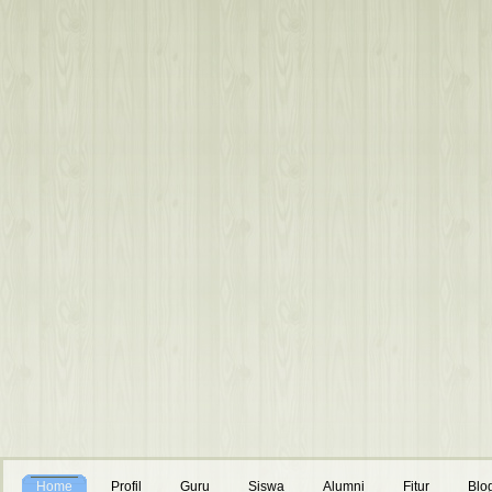
total 69540 drwxr-xr-x 2 smanl
x--- 35 smanlia1 nobody 4096 Au
smanlia1 1908 Jul 16 2024 alum
smanlia1 4 Aug 8 11:58 counter.
71155788 Aug 8 15:07 error_log
Jul 16 2024 guru.php -rw-r--r-
2024 index.php -rw-r--r-- 1 sm
online.db.txt -rw-r--r-- 1 sman
profil.php -rw-r--r-- 1 smanlia
scroller_ff.js -rw-r--r-- 1 sman
siswa.php -rw-r--r-- 1 smanlia1
Home
Profil
Guru
Siswa
Alumni
Fitur
Blo