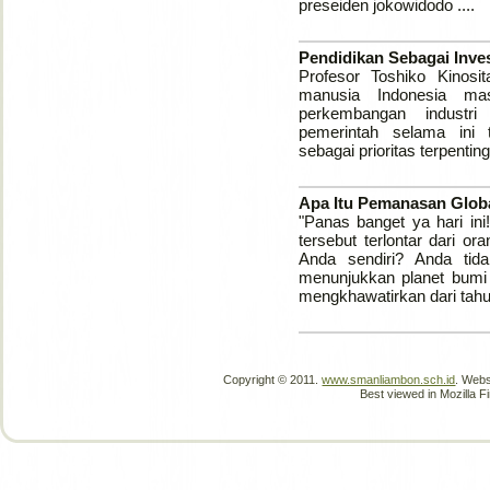
preseiden jokowidodo ....
Pendidikan Sebagai Inve
Profesor Toshiko Kino
manusia Indonesia ma
perkembangan industr
pemerintah selama ini 
sebagai prioritas terpenting.
Apa Itu Pemanasan Glob
"Panas banget ya hari in
tersebut terlontar dari or
Anda sendiri? Anda tid
menunjukkan planet bumi
mengkhawatirkan dari tahun
Copyright © 2011.
www.smanliambon.sch.id
. Webs
Best viewed in Mozilla Fi