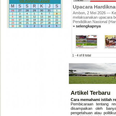
08 August 2026
Upacara Hardikna
M
S
S
R
K
J
S
26
27
28
29
30
31
1
Ambon, 2 Mei 2026 — Ke
2
3
4
5
6
7
8
melaksanakan upacara be
9
10
11
12
13
14
15
16
17
18
19
20
21
22
Pendidikan Nasional (Hard
23
24
25
26
27
28
29
» selengkapnya
30
31
1
2
3
4
5
1
-
4
of 8 total
Artikel Terbaru
Cara memahami istilah r
Pembicaraan tentang re
disampaikan oleh bany
pengetahuan atau politiku